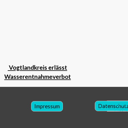
Vogtlandkreis erlässt
Wasserentnahmeverbot
Webma
Datenschut
Impressum
Medien